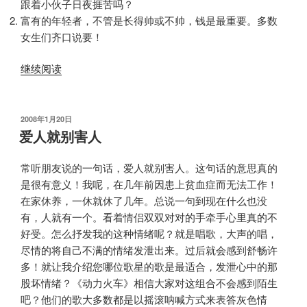
跟着小伙子日夜捱苦吗？
富有的年轻者，不管是长得帅或不帅，钱是最重要。多数
女生们齐口说要！
“将
继续阅读
心
嫁
给
发
2008年1月20日
布
金
爱人就别害人
于
钱，
将
常听朋友说的一句话，爱人就别害人。这句话的意思真的
幸
是很有意义！我呢，在几年前因患上贫血症而无法工作！
福
在家休养，一休就休了几年。总说一句到现在什么也没
摧
有，人就有一个。看着情侣双双对对的手牵手心里真的不
毁
好受。怎么抒发我的这种情绪呢？就是唱歌，大声的唱，
于
尽情的将自己不满的情绪发泄出来。过后就会感到舒畅许
金
多！就让我介绍您哪位歌星的歌是最适合，发泄心中的那
钱
股坏情绪？《动力火车》相信大家对这组合不会感到陌生
之
吧？他们的歌大多数都是以摇滚呐喊方式来表答灰色情