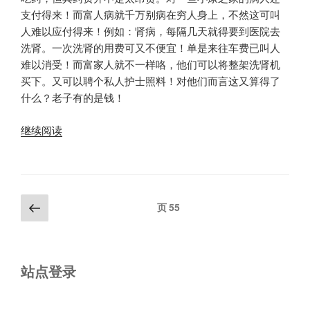
支付得来！而富人病就千万别病在穷人身上，不然这可叫
人难以应付得来！例如：肾病，每隔几天就得要到医院去
洗肾。一次洗肾的用费可又不便宜！单是来往车费已叫人
难以消受！而富家人就不一样咯，他们可以将整架洗肾机
买下。又可以聘个私人护士照料！对他们而言这又算得了
什么？老子有的是钱！
“仁
继续阅读
医”
文
上
页
55
一
章
页
分
页
站点登录