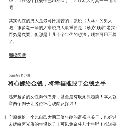
圣，《在这个社会中已用不着了。》让本人将其一一道出
吧！
其实现在的男人是最可怜痛苦的，就说〈大马〉的男人
吧！很多老一辈的人常说男人最重要是〈勤劳`顾家`老实〉
而穷是次要。但那是上几十个年代的想法，现在可用不着
了。
“爱
继续阅读
情
的
买
发
2008年1月27日
布
卖”
将心嫁给金钱，将幸福摧毁于金钱之手
于
越来越多的女性向钱看齐，甚至是有股潮流趋势！本人就
举两个例子让各位细心观察及探讨！
宁愿嫁给一个比自己大两三倍年龄的富裕老爷子，也好过
去嫁给穷光蛋的年轻伙子！可以免奋斗几十年吗！难道要