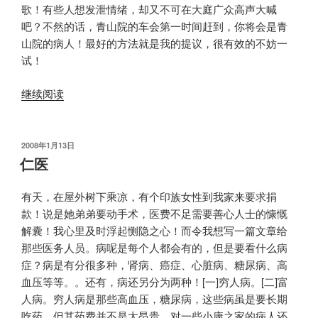
手”
歌！有些人想发泄情绪，却又不可在大庭广众高声大喊
吧？不然的话，青山院的车会第一时间赶到，你将会是青
山院的病人！最好的方法就是我的提议，很有效的不妨一
试！
“爱
继续阅读
人
就
别
发
2008年1月13日
布
害
仁医
于
人”
有天，在屋外树下乘凉，有个印族女性到我家来要求捐
款！说是她弟弟要动手术，医费不足需要善心人士的慷慨
解囊！我心里及时浮起恻隐之心！而令我想写一篇文章给
那些医务人员。病呢是每个人都会有的，但是要看什么病
症？病是有分很多种，肾病、癌症、心脏病、糖尿病、高
血压等等。。还有，病还另分为两种！[一]穷人病。[二]富
人病。穷人病是那些高血压，糖尿病，这些病虽是要长期
吃药，但其药费并不是太昂贵。对一些小康之家的病人还