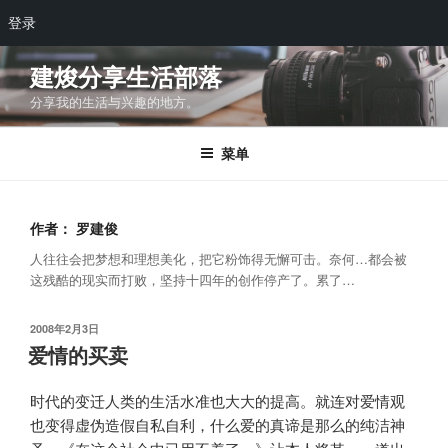
登录
跳
建焌分享生活部落
至
分享我的生活与兴趣的地方。
内
容
菜单
作者：
罗建俊
人往往会把梦想和理想美化，把它粉饰得无懈可击。奈何…都会被
这残酷的现实而打败，坚持十四年的创作停产了。累了…
发
2008年2月3日
布
爱情的买卖
于
时代的变迁人类的生活水准也大大的提高。就连对爱情观
也变得虚伪造假自私自利，什么爱的真谛是那么的纯洁神